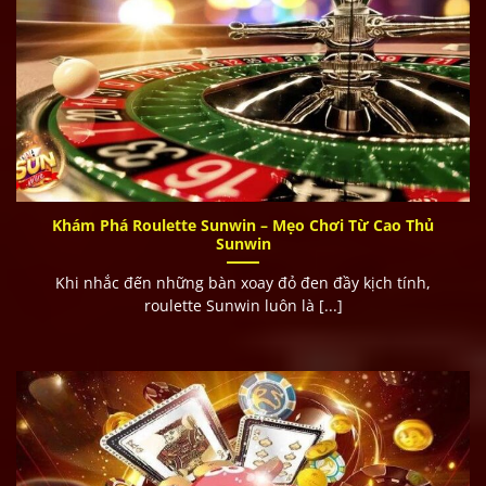
Khám Phá Roulette Sunwin – Mẹo Chơi Từ Cao Thủ
Sunwin
Khi nhắc đến những bàn xoay đỏ đen đầy kịch tính,
roulette Sunwin luôn là [...]