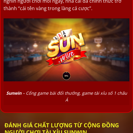
nghìn người chơi mỗi ngày, nhà cái đã chính thức trở
thành “cái tên vàng trong làng cá cược”.
Sunwin
– Cổng game bài đổi thưởng, game tài xỉu số 1 châu
Á
Với hệ thống game bài mang phong cách Macao hiện
ĐÁNH GIÁ CHẤT LƯỢNG TỪ CỘNG ĐỒNG
đại, tỷ lệ thưởng cao ngất ngưởng, mỗi ngày trôi qua là
NGƯỜI CHƠI TÀI XỈU SUNWIN