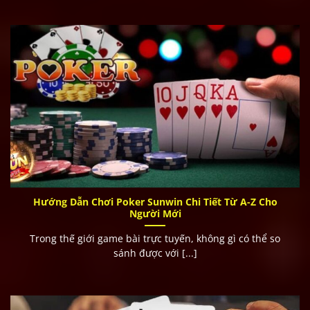
Hướng dẫn các thao tác đăng ký
Sunwin
nhanh chóng chỉ
trong 30s
Đăng nhập nhanh chóng
Điền thông tin → Đăng nhập
Có thể đăng nhập bằng OTP hoặc qua Telegram
Nạp tiền vào nhà cái nhanh chóng
Chọn phương thức: Chuyển khoản, ví điện tử, thẻ cào
Nhập số tiền → Xác nhận
Hướng Dẫn Chơi Poker Sunwin Chi Tiết Từ A-Z Cho
Giao dịch hoàn tất chỉ trong 1 – 3 phút
Người Mới
Trong thế giới game bài trực tuyến, không gì có thể so
Rút tiền siêu tốc
sánh được với [...]
Chọn “Rút tiền” → Nhập STK ngân hàng
Xác thực thông tin → Giao dịch xong ngay