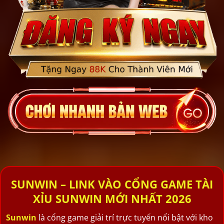
SUNWIN – LINK VÀO CỔNG GAME TÀI
XỈU SUNWIN MỚI NHẤT 2026
Sunwin
là cổng game giải trí trực tuyến nổi bật với kho