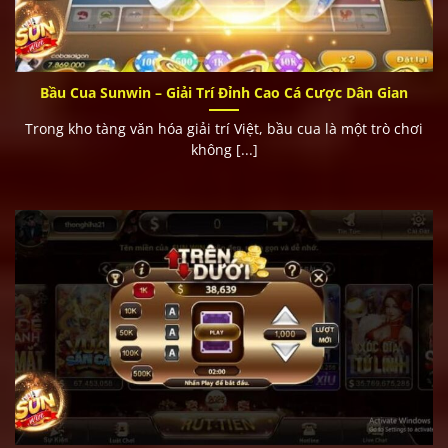
Bầu Cua Sunwin – Giải Trí Đỉnh Cao Cá Cược Dân Gian
Trong kho tàng văn hóa giải trí Việt, bầu cua là một trò chơi
không [...]