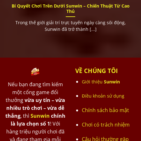
Bí Quyết Chơi Trên Dưới Sunwin – Chiến Thuật Từ Cao
Thủ
Trong thế giới giải trí trực tuyến ngày càng sôi động,
Sunwin đã trở thành [...]
VỀ CHÚNG TÔI
Giới thiệu
Sunwin
Nếu bạn đang tìm kiếm
một cổng game đổi
Điều khoản sử dụng
thưởng
vừa uy tín – vừa
nhiều trò chơi – vừa dễ
Chính sách bảo mật
thắng
, thì
Sunwin
chính
là lựa chọn số 1
! Với
Chơi có trách nhiệm
hàng triệu người chơi đã
Câu hỏi thường gặp
và đang tham gia mỗi