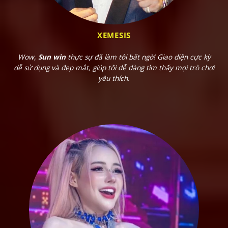
Slot game jackpot:
XEMESIS
Nổ hũ Thần tài, Chí tôn lệnh bài, Long vương…
Nổ trúng Jackpot – đổi đời ngay tại chỗ
Wow,
Sun win
thực sự đã làm tôi bất ngờ! Giao diện cực kỳ
dễ sử dụng và đẹp mắt, giúp tôi dễ dàng tìm thấy mọi trò chơi
Cá cược thể thao:
yêu thích.
Cá độ bóng đá, tennis, cầu lông… đủ môn, đủ kèo, đủ
trận
Tất cả đều có trên link
tải Sunwin
chính thức – cập nhật
hàng ngày, chơi mượt cả trên web lẫn app.
Tại Sao Hàng Triệu Anh Em Ưu Tiên Tải
Sunwin?
Trong “chợ” nhà cái đầy rẫy hiện nay, thương hiệu
SunWin
vẫn luôn giữ phong độ ổn định.