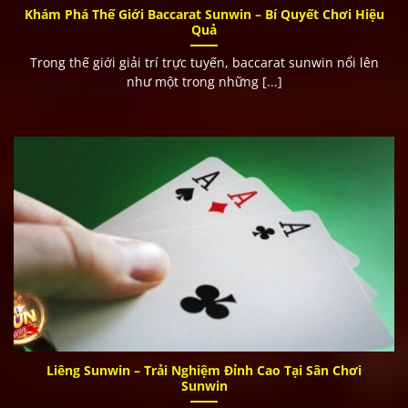
Khám Phá Thế Giới Baccarat Sunwin – Bí Quyết Chơi Hiệu
Gợi ý khuyến mãi đúng “gu”
Quả
Cảnh báo giới hạn để bảo vệ túi tiền
Trong thế giới giải trí trực tuyến, baccarat sunwin nổi lên
như một trong những [...]
Hướng Dẫn Tải Sunwin – Đăng Ký – Nạp – Rút
Dành Cho Người Mới
Tải app Sunwin như thế nào?
Android:
Truy cập link
Sunwin
chính thức
Tải file APK → Cho phép cài từ nguồn không xác định
Cài đặt và mở app nhà cái
iOS:
Vào trình duyệt Safari
Liêng Sunwin – Trải Nghiệm Đỉnh Cao Tại Sân Chơi
Sunwin
Tìm “tải app iOS”