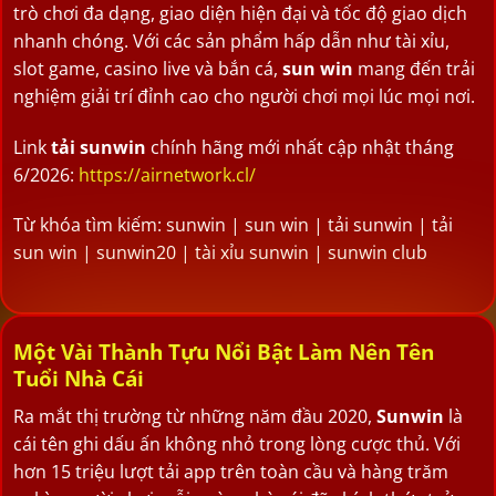
trò chơi đa dạng, giao diện hiện đại và tốc độ giao dịch
nhanh chóng. Với các sản phẩm hấp dẫn như tài xỉu,
slot game, casino live và bắn cá,
sun win
mang đến trải
nghiệm giải trí đỉnh cao cho người chơi mọi lúc mọi nơi.
Link
tải sunwin
chính hãng mới nhất cập nhật tháng
6/2026:
https://airnetwork.cl/
Từ khóa tìm kiếm: sunwin | sun win | tải sunwin | tải
sun win | sunwin20 | tài xỉu sunwin | sunwin club
Một Vài Thành Tựu Nổi Bật Làm Nên Tên
Tuổi Nhà Cái
Ra mắt thị trường từ những năm đầu 2020,
Sunwin
là
cái tên ghi dấu ấn không nhỏ trong lòng cược thủ. Với
hơn 15 triệu lượt tải app trên toàn cầu và hàng trăm