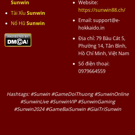
Website:
Sunwin
https://sunwin88.ch/
Tài Xỉu
Sunwin
Email:
support@e-
Nổ Hũ
Sunwin
hokkaido.in
Địa chỉ: 79 Bàu Cát 5,
Phường 14, Tân Bình,
Hồ Chí Minh, Việt Nam
Số điện thoại:
0979664559
Hashtags: #Sunwin #GameDoiThuong #SunwinOnline
#SunwinLive #SunwinVIP #SunwinGaming
#Sunwin2024 #GameBaiSunwin #GiaiTriSunwin