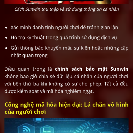
Cách Sunwin thu thập và sử dụng thông tin cá nhân
Xác minh danh tính người chơi để tránh gian lận
Hỗ trợ kỹ thuật trong quá trình sử dụng dịch vụ
Gửi thông báo khuyến mãi, sự kiện hoặc những cập
nhật quan trọng
Điều quan trọng là
chính sách bảo mật Sunwin
không bao giờ chia sẻ dữ liệu cá nhân của người chơi
với bên thứ ba khi không có sự cho phép. Tất cả đều
được kiểm soát và mã hóa nghiêm ngặt.
Công nghệ mã hóa hiện đại: Lá chắn vô hình
của người chơi