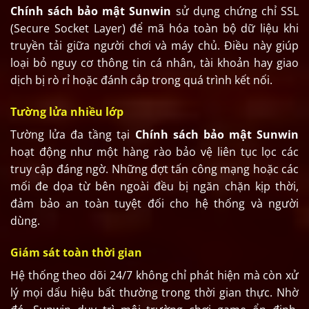
Chính sách bảo mật Sunwin
sử dụng chứng chỉ SSL
(Secure Socket Layer) để mã hóa toàn bộ dữ liệu khi
truyền tải giữa người chơi và máy chủ. Điều này giúp
loại bỏ nguy cơ thông tin cá nhân, tài khoản hay giao
dịch bị rò rỉ hoặc đánh cắp trong quá trình kết nối.
Tường lửa nhiều lớp
Tường lửa đa tầng tại
Chính sách bảo mật Sunwin
hoạt động như một hàng rào bảo vệ liên tục lọc các
truy cập đáng ngờ. Những đợt tấn công mạng hoặc các
mối đe dọa từ bên ngoài đều bị ngăn chặn kịp thời,
đảm bảo an toàn tuyệt đối cho hệ thống và người
dùng.
Giám sát toàn thời gian
Hệ thống theo dõi 24/7 không chỉ phát hiện mà còn xử
lý mọi dấu hiệu bất thường trong thời gian thực. Nhờ