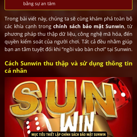
bằng sự an tâm
Trong bài viết này, chúng ta sẽ cùng khám phá toàn bộ
các khía cạnh trong
chính sách bảo mật Sunwin
, từ
phương pháp thu thập dữ liệu, công nghệ mã hóa, đến
quyền kiểm soát của người chơi. Tất cả đều nhằm giúp
bạn an tâm tuyệt đối khi “ngồi vào bàn chơi” tại Sunwin.
Cách Sunwin thu thập và sử dụng thông tin
cá nhân