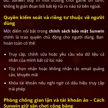
đó, Sunwin duy trì môi trường chơi game ổn định,
không bị gián đoạn bởi bất kỳ rủi ro nào từ bên ngoài.
Quyền kiểm soát và riêng tư thuộc về người
dùng
Một điểm nổi bật trong
chính sách bảo mật Sunwin
chính là trao quyền chủ động cho người dùng. Bạn
hoàn toàn có thể:
Truy cập, chỉnh sửa hoặc yêu cầu xóa dữ liệu cá
nhân của mình bất cứ lúc nào
Tùy chọn nhận hoặc không nhận các email quảng
cáo, khuyến mãi
Khóa tài khoản nếu nghi ngờ có dấu hiệu truy cập
trái phép
Phòng chống gian lận và tài khoản ảo – Cách
Sunwin giữ sân chơi công bằng