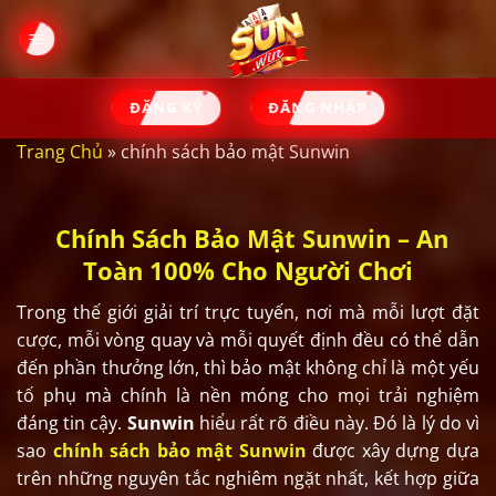
Chuyển
đến
nội
dung
ĐĂNG KÝ
ĐĂNG NHẬP
Trang Chủ
»
chính sách bảo mật Sunwin
Chính Sách Bảo Mật Sunwin – An
Toàn 100% Cho Người Chơi
Trong thế giới giải trí trực tuyến, nơi mà mỗi lượt đặt
cược, mỗi vòng quay và mỗi quyết định đều có thể dẫn
đến phần thưởng lớn, thì bảo mật không chỉ là một yếu
tố phụ mà chính là nền móng cho mọi trải nghiệm
đáng tin cậy.
Sunwin
hiểu rất rõ điều này. Đó là lý do vì
sao
chính sách bảo mật Sunwin
được xây dựng dựa
trên những nguyên tắc nghiêm ngặt nhất, kết hợp giữa